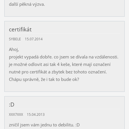
další pěkná výzva.
certifikát
SYBELE
15.07.2014
Ahoj,
projekt vypadá dobře. co jsem se dívala na vzdálenosti.
je možné odlovit asi tak 4 keše, které mají označení
nutné pro certifikát a zbytek bez tohoto označení.
Chápu správně, že i tak to bude ok?
:D
XXX7XXX
15.04.2013
zničil jsem vám jednu to debilitu. :D