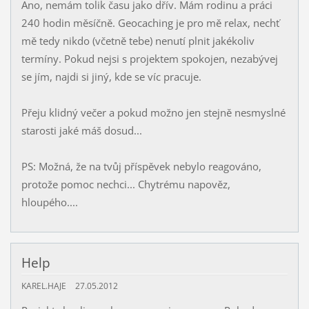
Ano, nemám tolik času jako dřív. Mám rodinu a práci
240 hodin měsíčně. Geocaching je pro mě relax, nechť
mě tedy nikdo (včetně tebe) nenutí plnit jakékoliv
termíny. Pokud nejsi s projektem spokojen, nezabývej
se jím, najdi si jiný, kde se víc pracuje.
Přeju klidný večer a pokud možno jen stejně nesmyslné
starosti jaké máš dosud...
PS: Možná, že na tvůj příspěvek nebylo reagováno,
protože pomoc nechci... Chytrému napověz,
hloupého....
Help
KAREL.HAJE
27.05.2012