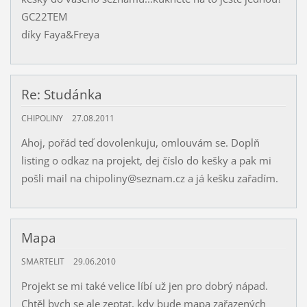
GC22TEM
díky Faya&Freya
Re: Studánka
CHIPOLINY
27.08.2011
Ahoj, pořád teď dovolenkuju, omlouvám se. Doplň
listing o odkaz na projekt, dej číslo do kešky a pak mi
pošli mail na chipoliny@seznam.cz a já kešku zařadím.
Mapa
SMARTELIT
29.06.2010
Projekt se mi také velice líbí už jen pro dobrý nápad.
Chtěl bych se ale zeptat, kdy bude mapa zařazených