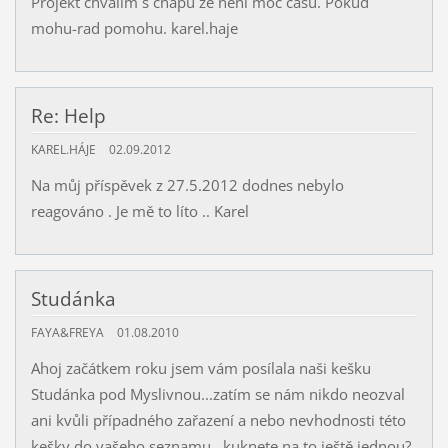
Projekt chvalim s chapu ze neni moc casu. Pokud
mohu-rad pomohu. karel.haje
Re: Help
KAREL.HÁJE
02.09.2012
Na můj příspěvek z 27.5.2012 dodnes nebylo
reagováno . Je mě to líto .. Karel
Studánka
FAYA&FREYA
01.08.2010
Ahoj začátkem roku jsem vám posílala naši kešku
Studánka pod Myslivnou...zatím se nám nikdo neozval
ani kvůli případného zařazení a nebo nevhodnosti této
kešky do vašeho seznamu...kuknete na to ještě jednou?