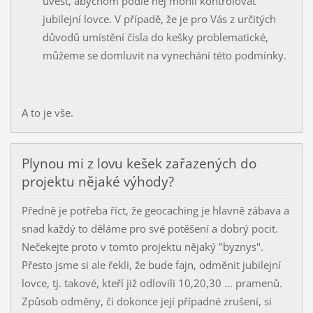
uvést, abychom podle něj mohli kontrolovat
jubilejní lovce. V případě, že je pro Vás z určitých
důvodů umístění čísla do kešky problematické,
můžeme se domluvit na vynechání této podmínky.
A to je vše.
Plynou mi z lovu kešek zařazených do
projektu nějaké výhody?
Předně je potřeba říct, že geocaching je hlavně zábava a
snad každý to děláme pro své potěšení a dobrý pocit.
Nečekejte proto v tomto projektu nějaký "byznys".
Přesto jsme si ale řekli, že bude fajn, odměnit jubilejní
lovce, tj. takové, kteří již odlovili 10,20,30 ... pramenů.
Způsob odměny, či dokonce její případné zrušení, si