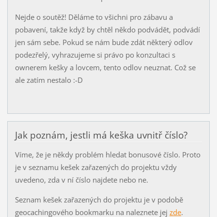
Nejde o soutěž! Děláme to všichni pro zábavu a
pobavení, takže když by chtěl někdo podvádět, podvádí
jen sám sebe. Pokud se nám bude zdát některý odlov
podezřelý, vyhrazujeme si právo po konzultaci s
ownerem kešky a lovcem, tento odlov neuznat. Což se
ale zatím nestalo :-D
Jak poznám, jestli má keška uvnitř číslo?
Víme, že je někdy problém hledat bonusové číslo. Proto
je v seznamu kešek zařazených do projektu vždy
uvedeno, zda v ní číslo najdete nebo ne.
Seznam kešek zařazených do projektu je v podobě
geocachingového bookmarku na naleznete jej
zde
.