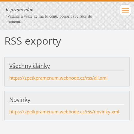
K pramenům
"Vstaňte a vězte že má to cenu, ponořit své ruce do
pramenů..."
RSS exporty
Všechny články
https://zpetkpramenum.webnode.cz/rss/all.xml
Novinky
https://zpetkpramenum.webnode.cz/rss/novinky.xml