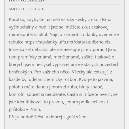
SMOGEO
03.01.2010
Káčátka, kdybyste už měli všecky kešky z okolí Brna
vyčmuchány a nudili jste se, můžete zkusit takovej
mimosoutěžní úkol: Najít a zaměřit studánky uvedené v
tabulce https://studanky.uffs.net/data/studbrno.xls
(dneska žel nefachá, ale nezavěšujte jste v pořadí) Jsou
tam pramínky známé, méně známé, zašité, i takové o
kterých jsem neslyšel vyprávět ani ve starých pověstech
brněnských. Pro každého něco. Všecky ale existují, z
každé byl udělán chemický rozbor. Kvíz je to jaxviňa,
polohu máte danou jenom zhruba, hinty chabé,
konrolní součet si neuděláte. Často si můžete ověřit, že
jste identifikovali tu pravou, jenom podle velikosti
průtoku v l/min.
Přeju hodně štěstí a dobrej signál všem.