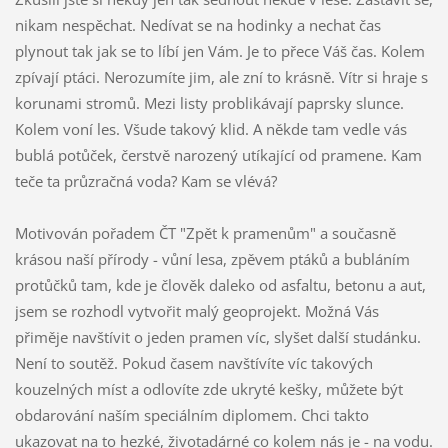
nikam nespěchat. Nedívat se na hodinky a nechat čas
plynout tak jak se to líbí jen Vám. Je to přece Váš čas. Kolem
zpívají ptáci. Nerozumíte jim, ale zní to krásně. Vítr si hraje s
korunami stromů. Mezi listy problikávají paprsky slunce.
Kolem voní les. Všude takový klid. A někde tam vedle vás
bublá potůček, čerstvě narozený utíkající od pramene. Kam
teče ta průzračná voda? Kam se vlévá?
Motivován pořadem ČT "Zpět k pramenům" a současně
krásou naší přírody - vůní lesa, zpěvem ptáků a bubláním
protůčků tam, kde je člověk daleko od asfaltu, betonu a aut,
jsem se rozhodl vytvořit malý geoprojekt. Možná Vás
přiměje navštívit o jeden pramen víc, slyšet další studánku.
Není to soutěž. Pokud časem navštívíte víc takových
kouzelných míst a odlovíte zde ukryté kešky, můžete být
obdarování naším speciálním diplomem. Chci takto
ukazovat na to hezké, životadárné co kolem nás je - na vodu.