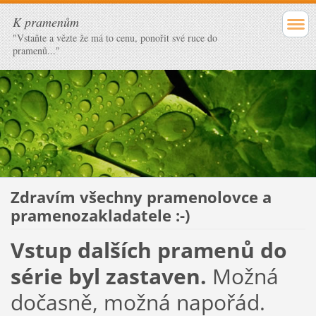
K pramenům
"Vstaňte a vězte že má to cenu, ponořit své ruce do
pramenů..."
Zdravím všechny pramenolovce a
pramenozakladatele :-)
Vstup dalších pramenů do
série byl zastaven.
Možná
dočasně, možná napořád.