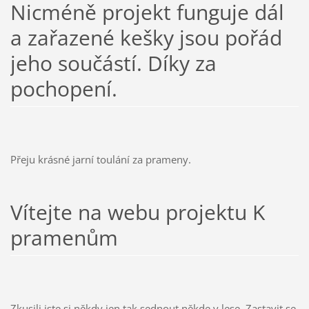
Nicméně projekt funguje dál
a zařazené kešky jsou pořád
jeho součástí. Díky za
pochopení.
Přeju krásné jarní toulání za prameny.
Vítejte na webu projektu K
pramenům
Zkusili jste si někdy jen tak sednout někde v lese. Zastavit se,